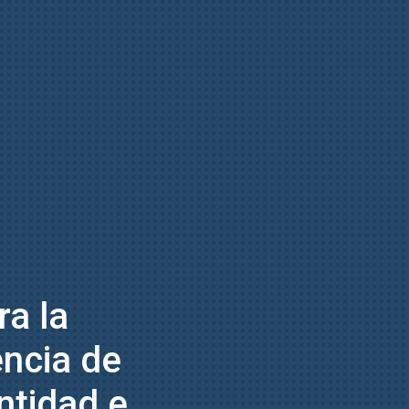
ra la
encia de
entidad e