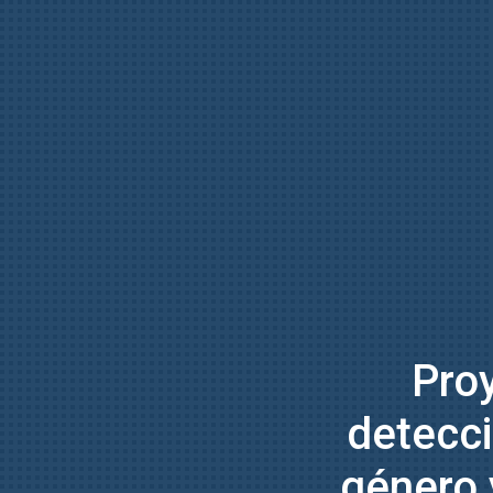
Proy
detecci
género y